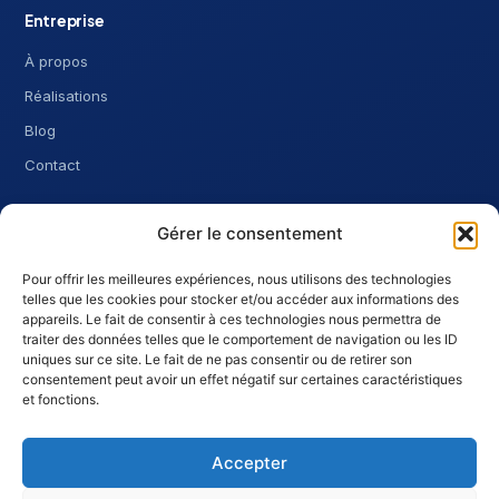
Entreprise
À propos
Réalisations
Blog
Contact
Contact
Gérer le consentement
0474 54 25 89
Pour offrir les meilleures expériences, nous utilisons des technologies
telles que les cookies pour stocker et/ou accéder aux informations des
guillaume@conceptdomotique.be
appareils. Le fait de consentir à ces technologies nous permettra de
Rue Camille Bouyère 53
traiter des données telles que le comportement de navigation ou les ID
uniques sur ce site. Le fait de ne pas consentir ou de retirer son
7070 Mignault, Belgique
consentement peut avoir un effet négatif sur certaines caractéristiques
BCE 0691.578.821
et fonctions.
Accepter