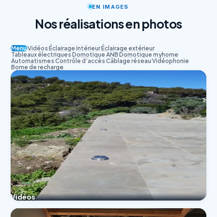
EN IMAGES
Nos réalisations en photos
Menu
Vidéos
Éclairage intérieur
Éclairage extérieur
Tableaux électriques
Domotique ANB
Domotique myhome
Automatismes
Contrôle d’accès
Câblage réseau
Vidéophonie
Borne de recharge
Vidéos